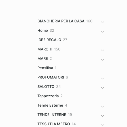
160
BIANCHERIA PER LA CASA
160
prodotti
32
Home
32
prodotti
27
IDEE REGALO
27
prodotti
150
MARCHI
150
prodotti
2
MARE
2
prodotti
1
Pensilina
1
prodotto
6
PROFUMATORI
6
prodotti
34
SALOTTO
34
prodotti
2
Tappezzeria
2
prodotti
4
Tende Esterne
4
prodotti
19
TENDE INTERNE
19
prodotti
14
TESSUTI A METRO
14