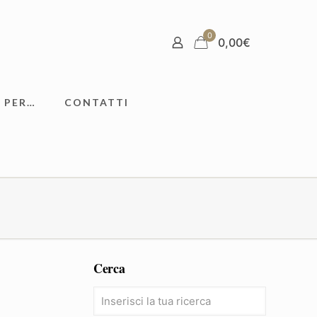
0
0,00
€
 PER…
CONTATTI
Cerca