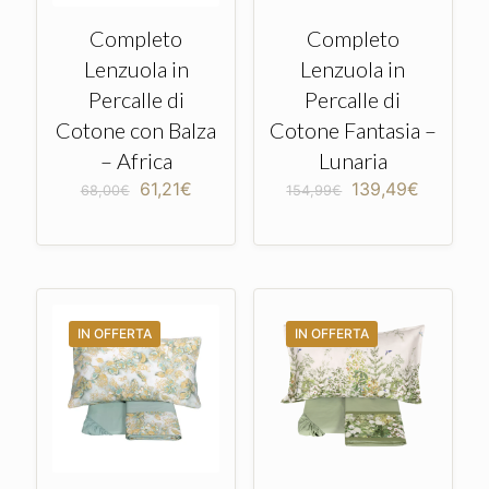
Completo
Completo
Lenzuola in
Lenzuola in
Percalle di
Percalle di
Cotone con Balza
Cotone Fantasia –
– Africa
Lunaria
Il
Il
Il
Il
61,21
€
139,49
€
68,00
€
154,99
€
prezzo
prezzo
prezzo
prezzo
originale
attuale
originale
attuale
era:
è:
era:
è:
68,00€.
61,21€.
154,99€.
139,49€
IN OFFERTA
IN OFFERTA