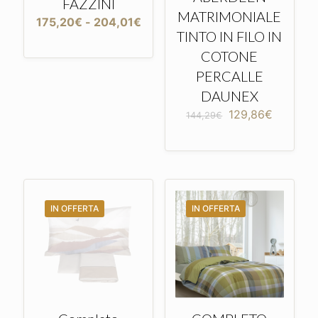
FAZZINI
MATRIMONIALE
Fascia
175,20
€
-
204,01
€
TINTO IN FILO IN
di
prezzo:
COTONE
da
PERCALLE
175,20€
a
DAUNEX
204,01€
Il
Il
129,86
€
144,29
€
prezzo
prezzo
originale
attuale
era:
è:
144,29€.
129,86€
IN OFFERTA
IN OFFERTA