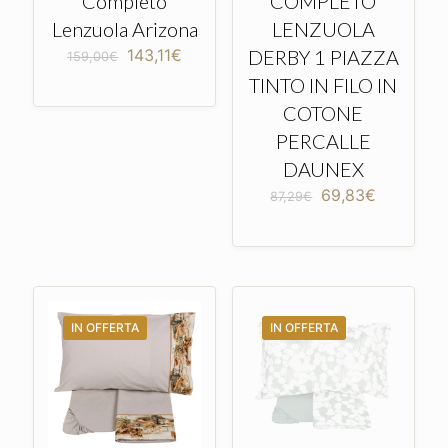
Completo
COMPLETO
Lenzuola Arizona
LENZUOLA
Il
Il
143,11
€
DERBY 1 PIAZZA
159,00
€
prezzo
prezzo
TINTO IN FILO IN
originale
attuale
era:
è:
COTONE
159,00€.
143,11€.
PERCALLE
DAUNEX
Il
Il
69,83
€
87,29
€
prezzo
prezzo
originale
attuale
era:
è:
87,29€.
69,83€.
IN OFFERTA
IN OFFERTA