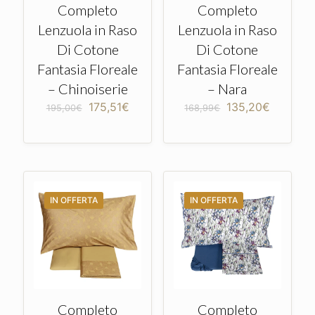
Completo
Completo
Lenzuola in Raso
Lenzuola in Raso
Di Cotone
Di Cotone
Fantasia Floreale
Fantasia Floreale
– Chinoiserie
– Nara
Il
Il
Il
Il
175,51
€
135,20
€
195,00
€
168,99
€
prezzo
prezzo
prezzo
prezzo
originale
attuale
originale
attuale
era:
è:
era:
è:
195,00€.
175,51€.
168,99€.
135,20€
IN OFFERTA
IN OFFERTA
Completo
Completo