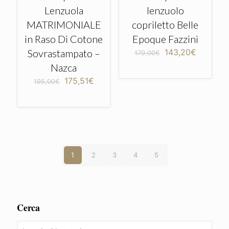
Lenzuola
lenzuolo
MATRIMONIALE
copriletto Belle
in Raso Di Cotone
Epoque Fazzini
Il
Il
Sovrastampato –
143,20
€
179,00
€
prezzo
prezzo
Nazca
originale
attuale
Il
Il
175,51
€
era:
è:
195,00
€
prezzo
prezzo
179,00€.
143,20€
originale
attuale
era:
è:
195,00€.
175,51€.
1
2
3
4
5
Cerca