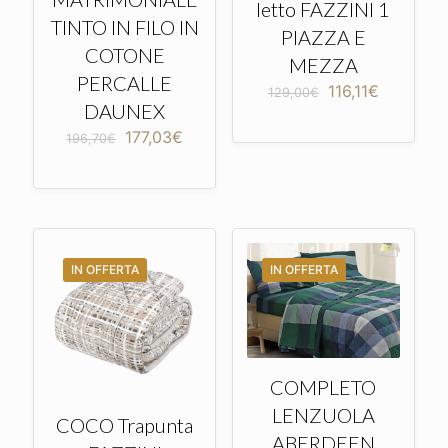
letto FAZZINI 1
TINTO IN FILO IN
PIAZZA E
COTONE
MEZZA
PERCALLE
Il
Il
116,11
€
129,00
€
DAUNEX
prezzo
prezzo
originale
attuale
Il
Il
177,03
€
196,70
€
era:
è:
prezzo
prezzo
129,00€.
116,11€.
originale
attuale
era:
è:
196,70€.
177,03€.
IN OFFERTA
IN OFFERTA
COMPLETO
LENZUOLA
COCO Trapunta
ABERDEEN