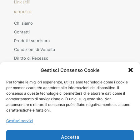
Link utili
NEGOZIO
Chi siamo
Contatti
Prodotti su misura
Condizioni di Vendita
Diritto di Recesso
Gestisci Consenso Cookie
Per fornire le migliori esperienze, utilizziamo tecnologie come i cookie
ORARI
per memorizzare e/o accedere alle informazioni del dispositivo. Il
consenso a queste tecnologie ci permetterà di elaborare dati come il
Mar–Sab
comportamento di navigazione o ID unici su questo sito. Non
08.30–12.00 · 15.00–19.00
acconsentire o ritirare il consenso può influire negativamente su alcune
+39 380 240 8642 (WhatsApp)
caratteristiche e funzioni.
Gestisci servizi
Accetta