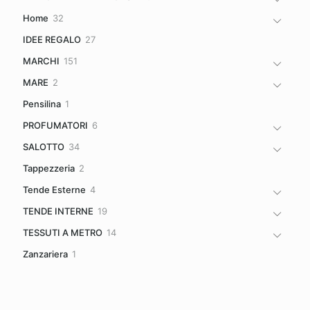
prodotti
32
Home
32
prodotti
27
IDEE REGALO
27
prodotti
151
MARCHI
151
prodotti
2
MARE
2
prodotti
1
Pensilina
1
prodotto
6
PROFUMATORI
6
prodotti
34
SALOTTO
34
prodotti
2
Tappezzeria
2
prodotti
4
Tende Esterne
4
prodotti
19
TENDE INTERNE
19
prodotti
14
TESSUTI A METRO
14
prodotti
1
Zanzariera
1
prodotto