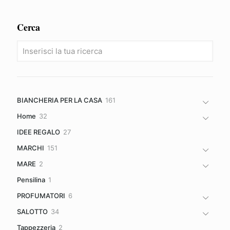
Cerca
161
BIANCHERIA PER LA CASA
161
prodotti
32
Home
32
prodotti
27
IDEE REGALO
27
prodotti
151
MARCHI
151
prodotti
2
MARE
2
prodotti
1
Pensilina
1
prodotto
6
PROFUMATORI
6
prodotti
34
SALOTTO
34
prodotti
2
Tappezzeria
2