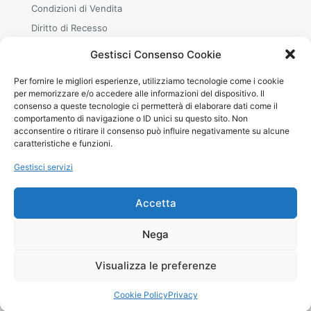
Condizioni di Vendita
Diritto di Recesso
Gestisci Consenso Cookie
Per fornire le migliori esperienze, utilizziamo tecnologie come i cookie
ORARI
per memorizzare e/o accedere alle informazioni del dispositivo. Il
consenso a queste tecnologie ci permetterà di elaborare dati come il
Mar–Sab
comportamento di navigazione o ID unici su questo sito. Non
08.30–12.00 · 15.00–19.00
acconsentire o ritirare il consenso può influire negativamente su alcune
+39 380 240 8642 (WhatsApp)
caratteristiche e funzioni.
Gestisci servizi
Accetta
© 2026 Betheme by
Muffin group
| All Rights Reserved |
Nega
Powered by
WordPress
Visualizza le preferenze
Cookie Policy
Privacy