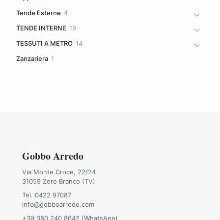
prodotti
4
Tende Esterne
4
prodotti
19
TENDE INTERNE
19
prodotti
14
TESSUTI A METRO
14
prodotti
1
Zanzariera
1
prodotto
Gobbo Arredo
Via Monte Croce, 22/24
31059 Zero Branco (TV)
Tel. 0422 97087
info@gobboarredo.com
+39 380 240 8642 (WhatsApp)