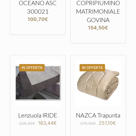
OCEANO ASC
COPRIPIUMINO
300021
MATRIMONIALE
100,70
€
GOVINA
154,50
€
IN OFFERTA
IN OFFERTA
Lenzuola IRIDE
NAZCA Trapunta
Il
Il
Il
Il
183,44
€
251,10
€
229,30
€
279,00
€
prezzo
prezzo
prezzo
prezzo
originale
attuale
originale
attuale