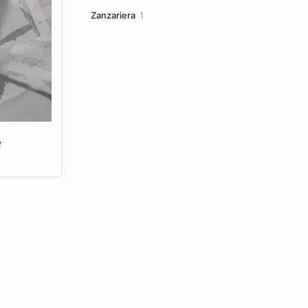
prodotti
1
Zanzariera
1
prodotto
è