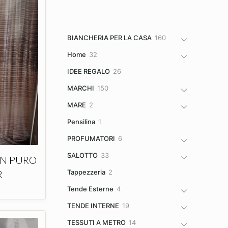
160
BIANCHERIA PER LA CASA
160
prodotti
32
Home
32
prodotti
26
IDEE REGALO
26
prodotti
150
MARCHI
150
prodotti
2
MARE
2
prodotti
1
Pensilina
1
prodotto
6
PROFUMATORI
6
prodotti
33
SALOTTO
33
IN PURO
prodotti
2
Tappezzeria
2
R
prodotti
4
Tende Esterne
4
prodotti
19
TENDE INTERNE
19
prodotti
14
TESSUTI A METRO
14