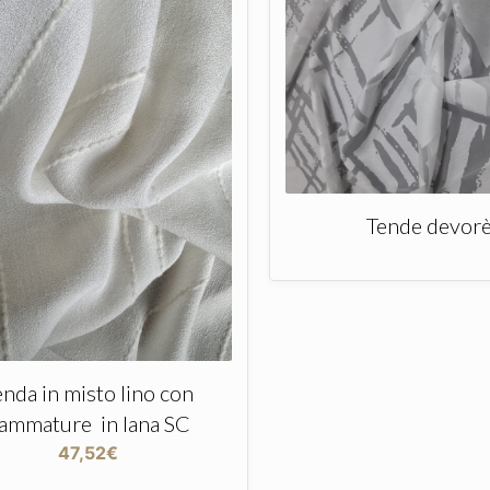
Tende devor
enda in misto lino con
iammature in lana SC
47,52
€