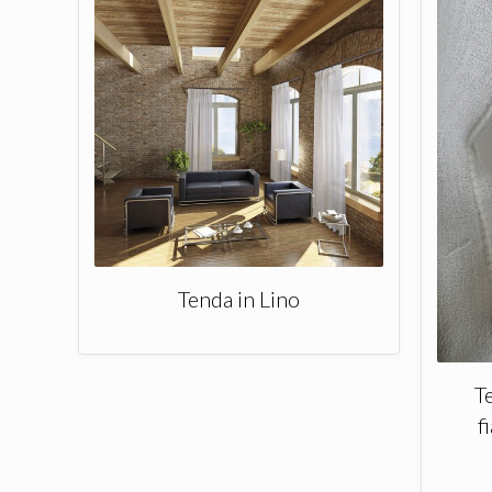
Tenda in Lino
T
f