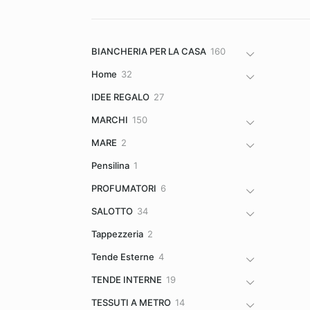
160
BIANCHERIA PER LA CASA
160
prodotti
32
Home
32
prodotti
27
IDEE REGALO
27
prodotti
150
MARCHI
150
prodotti
2
MARE
2
prodotti
1
Pensilina
1
prodotto
6
PROFUMATORI
6
prodotti
34
SALOTTO
34
prodotti
2
Tappezzeria
2
prodotti
4
Tende Esterne
4
prodotti
19
TENDE INTERNE
19
prodotti
14
TESSUTI A METRO
14