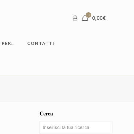
0
0,00
€
 PER…
CONTATTI
Cerca