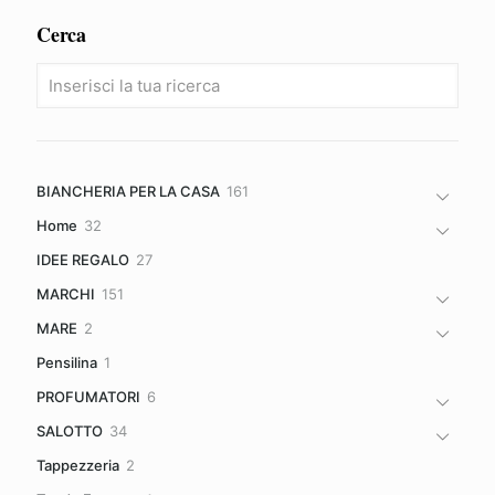
Cerca
161
BIANCHERIA PER LA CASA
161
prodotti
32
Home
32
prodotti
27
IDEE REGALO
27
prodotti
151
MARCHI
151
prodotti
2
MARE
2
prodotti
1
Pensilina
1
prodotto
6
PROFUMATORI
6
prodotti
34
SALOTTO
34
prodotti
2
Tappezzeria
2
prodotti