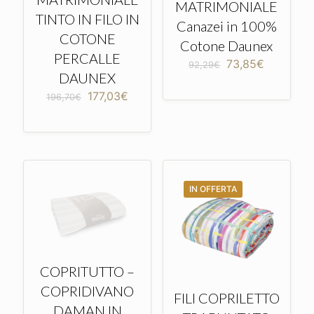
MATRIMONIALE
TINTO IN FILO IN
Canazei in 100%
COTONE
Cotone Daunex
PERCALLE
Il
Il
73,85
€
92,29
€
DAUNEX
prezzo
prezzo
originale
attuale
Il
Il
177,03
€
196,70
€
era:
è:
prezzo
prezzo
92,29€.
73,85€.
originale
attuale
era:
è:
196,70€.
177,03€.
IN OFFERTA
COPRITUTTO –
COPRIDIVANO
FILI COPRILETTO
DAMAN IN