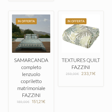
IN OFFERTA
IN OFFERTA
SAMARCANDA
TEXTURES QUILT
completo
FAZZINI
Il
Il
lenzuolo
233,11
€
259,00
€
prezzo
prezzo
copriletto
originale
attuale
matrimoniale
era:
è:
259,00€.
233,11€
FAZZINI
Il
Il
151,21
€
189,00
€
prezzo
prezzo
originale
attuale