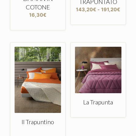
TRAPUNTATO
COTONE
Fascia
143,20
€
-
191,20
€
16,30
€
di
prezzo
da
143,2
a
191,2
La Trapunta
Il Trapuntino