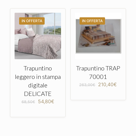
279,00€.
251,10€.
IN OFFERTA
IN OFFERTA
Trapuntino
Trapuntino TRAP
leggero in stampa
70001
Il
Il
digitale
210,40
€
263,00
€
prezzo
prezzo
DELICATE
originale
attuale
Il
Il
54,80
€
era:
è:
68,50
€
prezzo
prezzo
263,00€.
210,40€
originale
attuale
era:
è:
68,50€.
54,80€.