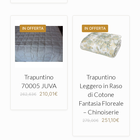
era:
è:
189,00€.
151,21€.
IN OFFERTA
IN OFFERTA
Trapuntino
Trapuntino
70005 JUVA
Leggero in Raso
Il
Il
210,01
€
di Cotone
262,63
€
prezzo
prezzo
Fantasia Floreale
originale
attuale
era:
è:
– Chinoiserie
262,63€.
210,01€.
Il
Il
251,10
€
279,00
€
prezzo
prezzo
originale
attuale
era:
è: