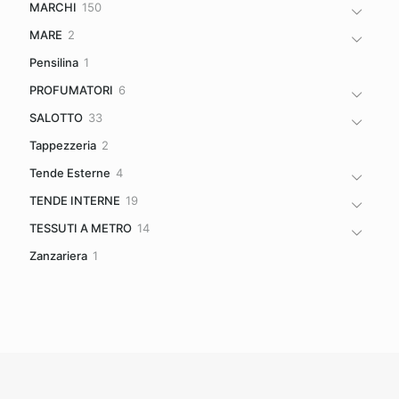
150
MARCHI
150
prodotti
2
MARE
2
prodotti
1
Pensilina
1
prodotto
6
PROFUMATORI
6
prodotti
33
SALOTTO
33
prodotti
2
Tappezzeria
2
prodotti
4
Tende Esterne
4
prodotti
19
TENDE INTERNE
19
prodotti
14
TESSUTI A METRO
14
prodotti
1
Zanzariera
1
prodotto