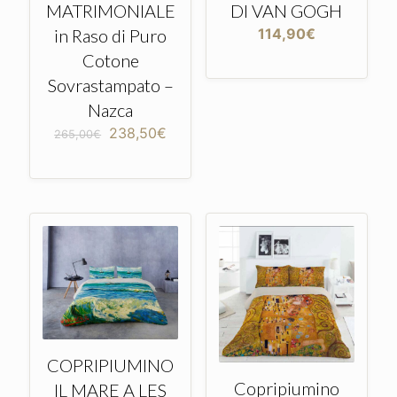
MATRIMONIALE
DI VAN GOGH
in Raso di Puro
114,90
€
Cotone
Sovrastampato –
Nazca
Il
Il
238,50
€
265,00
€
prezzo
prezzo
originale
attuale
era:
è:
265,00€.
238,50€.
COPRIPIUMINO
Copripiumino
IL MARE A LES