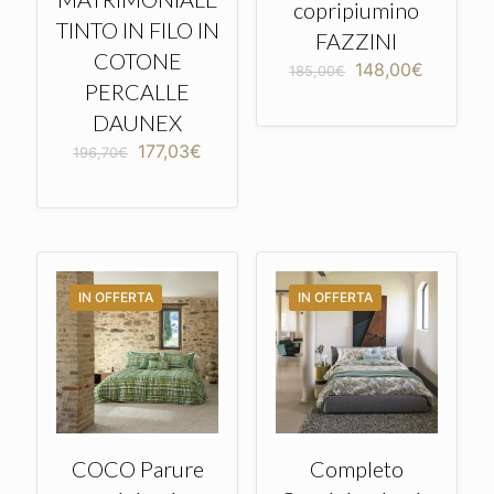
copripiumino
TINTO IN FILO IN
FAZZINI
COTONE
Il
Il
148,00
€
185,00
€
PERCALLE
prezzo
prezzo
originale
attuale
DAUNEX
era:
è:
Il
Il
177,03
€
185,00€.
148,00€
196,70
€
prezzo
prezzo
originale
attuale
era:
è:
196,70€.
177,03€.
IN OFFERTA
IN OFFERTA
COCO Parure
Completo