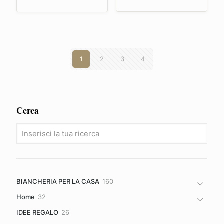
originale
attuale
era:
è:
149,89€.
119,91€.
1
2
3
4
Cerca
160
BIANCHERIA PER LA CASA
160
prodotti
32
Home
32
prodotti
26
IDEE REGALO
26
prodotti