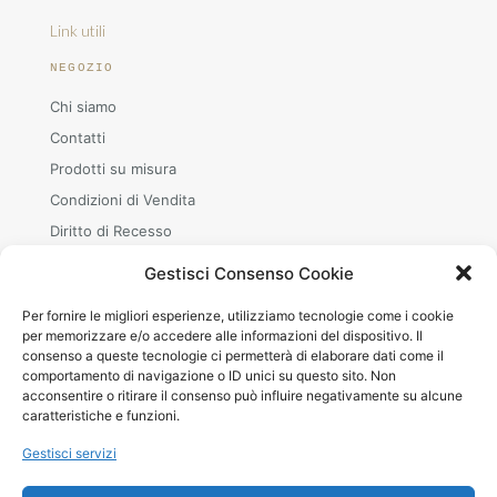
Link utili
NEGOZIO
Chi siamo
Contatti
Prodotti su misura
Condizioni di Vendita
Diritto di Recesso
Gestisci Consenso Cookie
Per fornire le migliori esperienze, utilizziamo tecnologie come i cookie
ORARI
per memorizzare e/o accedere alle informazioni del dispositivo. Il
consenso a queste tecnologie ci permetterà di elaborare dati come il
Mar–Sab
comportamento di navigazione o ID unici su questo sito. Non
08.30–12.00 · 15.00–19.00
acconsentire o ritirare il consenso può influire negativamente su alcune
+39 380 240 8642 (WhatsApp)
caratteristiche e funzioni.
Gestisci servizi