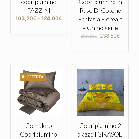
copripiumino
Copripiumino in
FAZZINI
Raso Di Cotone
Fascia
103,20
€
-
124,00
€
Fantasia Floreale
di
– Chinoiserie
prezzo:
Il
Il
da
238,50
€
265,00
€
prezzo
prezzo
103,20€
originale
attuale
a
era:
è:
124,00€
265,00€.
238,50
IN OFFERTA
Completo
Copripiumino 2
Copripiumino
piazze I GIRASOLI