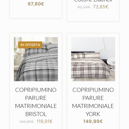
97,80
€
Il
Il
73,85
€
92,29
€
prezzo
prezzo
originale
attuale
era:
è:
92,29€.
73,85€.
IN OFFERTA
COPRIPIUMINO
COPRIPIUMINO
PARURE
PARURE
MATRIMONIALE
MATRIMONIALE
BRISTOL
YORK
Il
Il
119,91
€
149,89
€
149,89
€
prezzo
prezzo