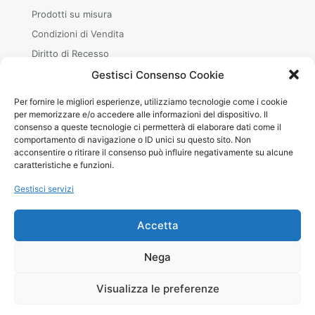
Prodotti su misura
Condizioni di Vendita
Diritto di Recesso
Gestisci Consenso Cookie
Per fornire le migliori esperienze, utilizziamo tecnologie come i cookie
ORARI
per memorizzare e/o accedere alle informazioni del dispositivo. Il
consenso a queste tecnologie ci permetterà di elaborare dati come il
Mar–Sab
comportamento di navigazione o ID unici su questo sito. Non
08.30–12.00 · 15.00–19.00
acconsentire o ritirare il consenso può influire negativamente su alcune
+39 380 240 8642 (WhatsApp)
caratteristiche e funzioni.
Gestisci servizi
Accetta
© 2026 Betheme by
Muffin group
| All Rights Reserved |
Nega
Powered by
WordPress
Visualizza le preferenze