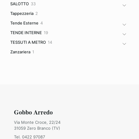
33
SALOTTO
33
prodotti
2
Tappezzeria
2
prodotti
4
Tende Esterne
4
prodotti
19
TENDE INTERNE
19
prodotti
14
TESSUTI A METRO
14
prodotti
1
Zanzariera
1
prodotto
Gobbo Arredo
Via Monte Croce, 22/24
31059 Zero Branco (TV)
Tel. 0422 97087