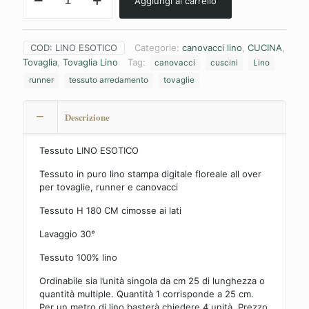
Aggiungi al carrello
ESOTICO
quantità
COD:
LINO ESOTICO
Categorie:
canovacci lino
,
CUCINA
,
Tovaglia
,
Tovaglia Lino
Tag:
canovacci
cuscini
Lino
runner
tessuto arredamento
tovaglie
Descrizione
Tessuto LINO ESOTICO
Tessuto in puro lino stampa digitale floreale all over
per tovaglie, runner e canovacci
Tessuto H 180 CM cimosse ai lati
Lavaggio 30°
Tessuto 100% lino
Ordinabile sia l’unità singola da cm 25 di lunghezza o
quantità multiple. Quantità 1 corrisponde a 25 cm.
Per un metro di lino basterà chiedere 4 unità. Prezzo