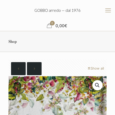
GOBBO arredo — dal 1976
0
0,00
€
Shop
Show all