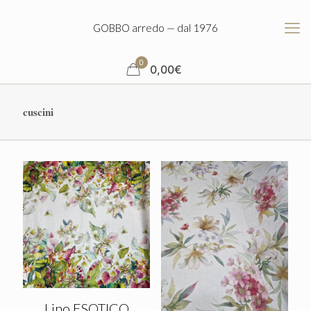
GOBBO arredo — dal 1976
0
0,00
€
cuscini
Lino ESOTICO