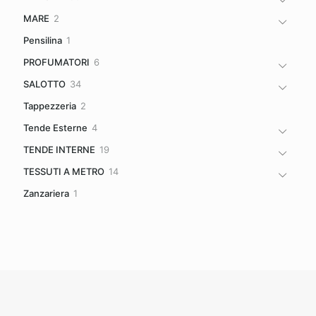
prodotti
2
MARE
2
prodotti
1
Pensilina
1
prodotto
6
PROFUMATORI
6
prodotti
34
SALOTTO
34
prodotti
2
Tappezzeria
2
prodotti
4
Tende Esterne
4
prodotti
19
TENDE INTERNE
19
prodotti
14
TESSUTI A METRO
14
prodotti
1
Zanzariera
1
prodotto