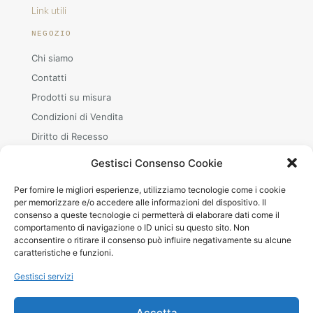
Link utili
NEGOZIO
Chi siamo
Contatti
Prodotti su misura
Condizioni di Vendita
Diritto di Recesso
Gestisci Consenso Cookie
Per fornire le migliori esperienze, utilizziamo tecnologie come i cookie
ORARI
per memorizzare e/o accedere alle informazioni del dispositivo. Il
consenso a queste tecnologie ci permetterà di elaborare dati come il
Mar–Sab
comportamento di navigazione o ID unici su questo sito. Non
08.30–12.00 · 15.00–19.00
acconsentire o ritirare il consenso può influire negativamente su alcune
+39 380 240 8642 (WhatsApp)
caratteristiche e funzioni.
Gestisci servizi
Accetta