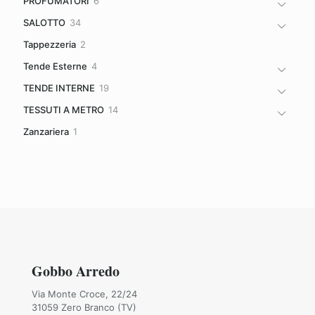
6
PROFUMATORI
6
prodotti
34
SALOTTO
34
prodotti
2
Tappezzeria
2
prodotti
4
Tende Esterne
4
prodotti
19
TENDE INTERNE
19
prodotti
14
TESSUTI A METRO
14
prodotti
1
Zanzariera
1
prodotto
Gobbo Arredo
Via Monte Croce, 22/24
31059 Zero Branco (TV)