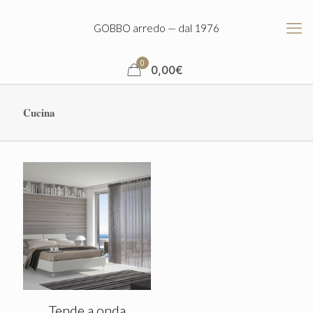
GOBBO arredo — dal 1976
0
0,00
€
Cucina
Tende a onda