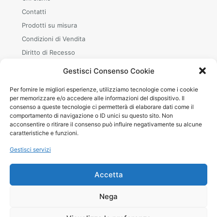
Contatti
Prodotti su misura
Condizioni di Vendita
Diritto di Recesso
Gestisci Consenso Cookie
Per fornire le migliori esperienze, utilizziamo tecnologie come i cookie
ORARI
per memorizzare e/o accedere alle informazioni del dispositivo. Il
consenso a queste tecnologie ci permetterà di elaborare dati come il
Mar–Sab
comportamento di navigazione o ID unici su questo sito. Non
08.30–12.00 · 15.00–19.00
acconsentire o ritirare il consenso può influire negativamente su alcune
+39 380 240 8642 (WhatsApp)
caratteristiche e funzioni.
Gestisci servizi
Accetta
© 2026 Betheme by
Muffin group
| All Rights Reserved |
Nega
Powered by
WordPress