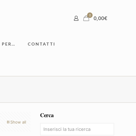
0
0,00
€
 PER…
CONTATTI
Cerca
Show all