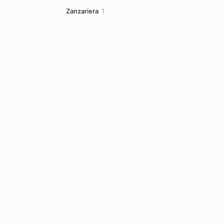
prodotti
1
Zanzariera
1
prodotto