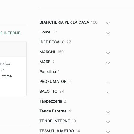
160
BIANCHERIA PER LA CASA
160
prodotti
32
Home
32
E INTERNE
prodotti
27
IDEE REGALO
27
prodotti
150
MARCHI
150
prodotti
2
MARE
2
assico
prodotti
i e
1
Pensilina
1
ne come
prodotto
6
PROFUMATORI
6
prodotti
34
SALOTTO
34
prodotti
2
Tappezzeria
2
prodotti
4
Tende Esterne
4
prodotti
19
TENDE INTERNE
19
prodotti
14
TESSUTI A METRO
14