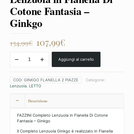
Cotone Fantasia –
Ginkgo
Il
Il
107,99
€
134,99
€
prezzo
prezzo
FAZZINI
originale
attuale
Aggiungi al carrello
Completo
era:
è:
Lenzuola
in
134,99€.
107,99€.
Flanella
COD:
GINKGO FLANELLA 2 PIAZZE
Categorie:
Di
Lenzuola
,
LETTO
Cotone
Fantasia
-
Descrizione
Ginkgo
quantità
FAZZINI Completo Lenzuola in Flanella Di Cotone
Fantasia – Ginkgo
Il Completo Lenzuola Ginkgo è realizzato in Flanella