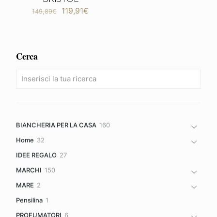
Il
Il
119,91
€
149,89
€
prezzo
prezzo
originale
attuale
era:
è:
149,89€.
119,91€.
Cerca
160
BIANCHERIA PER LA CASA
160
prodotti
32
Home
32
prodotti
27
IDEE REGALO
27
prodotti
150
MARCHI
150
prodotti
2
MARE
2
prodotti
1
Pensilina
1
prodotto
6
PROFUMATORI
6