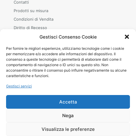
Contatti
Prodotti su misura
Condizioni di Vendita
Diritto di Recesso
Gestisci Consenso Cookie
Per fornire le migliori esperienze, utilizziamo tecnologie come i cookie
ORARI
per memorizzare e/o accedere alle informazioni del dispositivo. Il
consenso a queste tecnologie ci permetterà di elaborare dati come il
Mar–Sab
comportamento di navigazione o ID unici su questo sito. Non
08.30–12.00 · 15.00–19.00
acconsentire o ritirare il consenso può influire negativamente su alcune
+39 380 240 8642 (WhatsApp)
caratteristiche e funzioni.
Gestisci servizi
Accetta
© 2026 Betheme by
Muffin group
| All Rights Reserved |
Nega
Powered by
WordPress
Visualizza le preferenze