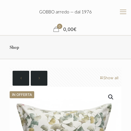
GOBBO arredo — dal 1976
0
0,00
€
Shop
Show all
IN OFFERTA