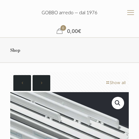
GOBBO arredo — dal 1976
0
0,00
€
Shop
Show all