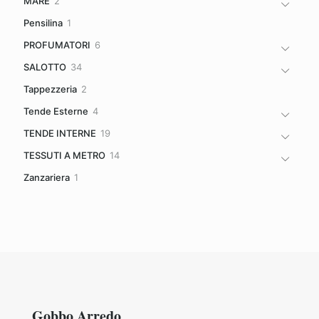
2
MARE
2
prodotti
1
Pensilina
1
prodotto
6
PROFUMATORI
6
prodotti
34
SALOTTO
34
prodotti
2
Tappezzeria
2
prodotti
4
Tende Esterne
4
prodotti
19
TENDE INTERNE
19
prodotti
14
TESSUTI A METRO
14
prodotti
1
Zanzariera
1
prodotto
Gobbo Arredo