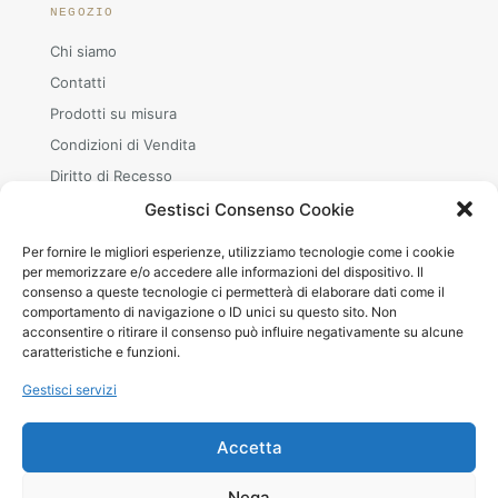
NEGOZIO
Chi siamo
Contatti
Prodotti su misura
Condizioni di Vendita
Diritto di Recesso
Gestisci Consenso Cookie
Per fornire le migliori esperienze, utilizziamo tecnologie come i cookie
ORARI
per memorizzare e/o accedere alle informazioni del dispositivo. Il
consenso a queste tecnologie ci permetterà di elaborare dati come il
Mar–Sab
comportamento di navigazione o ID unici su questo sito. Non
08.30–12.00 · 15.00–19.00
acconsentire o ritirare il consenso può influire negativamente su alcune
+39 380 240 8642 (WhatsApp)
caratteristiche e funzioni.
Gestisci servizi
Accetta
© 2026 Betheme by
Muffin group
| All Rights Reserved |
Nega