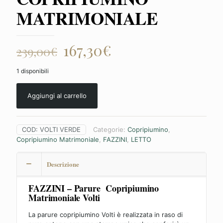
MATRIMONIALE
Il
Il
167,30
€
239,00
€
prezzo
prezzo
1 disponibili
originale
attuale
era:
è:
Aggiungi al carrello
239,00€.
167,30€.
COD:
VOLTI VERDE
Categorie:
Copripiumino
,
Copripiumino Matrimoniale
,
FAZZINI
,
LETTO
Descrizione
FAZZINI – Parure Copripiumino
Matrimoniale Volti
La parure copripiumino Volti è realizzata in raso di