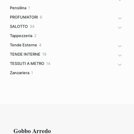
prodotti
1
Pensilina
1
prodotto
6
PROFUMATORI
6
prodotti
34
SALOTTO
34
prodotti
2
Tappezzeria
2
prodotti
4
Tende Esterne
4
prodotti
19
TENDE INTERNE
19
prodotti
14
TESSUTI A METRO
14
prodotti
1
Zanzariera
1
prodotto
Gobbo Arredo