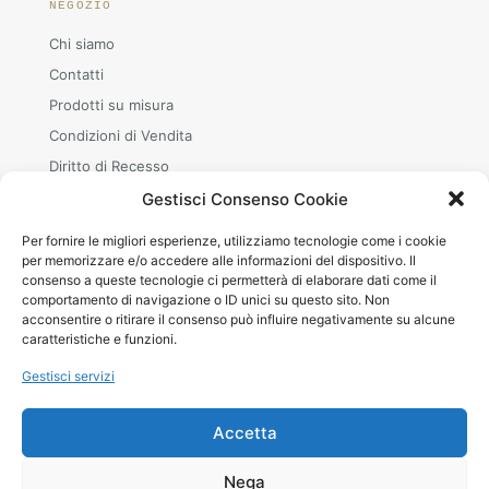
NEGOZIO
Chi siamo
Contatti
Prodotti su misura
Condizioni di Vendita
Diritto di Recesso
Gestisci Consenso Cookie
Per fornire le migliori esperienze, utilizziamo tecnologie come i cookie
ORARI
per memorizzare e/o accedere alle informazioni del dispositivo. Il
consenso a queste tecnologie ci permetterà di elaborare dati come il
Mar–Sab
comportamento di navigazione o ID unici su questo sito. Non
08.30–12.00 · 15.00–19.00
acconsentire o ritirare il consenso può influire negativamente su alcune
+39 380 240 8642 (WhatsApp)
caratteristiche e funzioni.
Gestisci servizi
Accetta
© 2026 Betheme by
Muffin group
| All Rights Reserved |
Nega