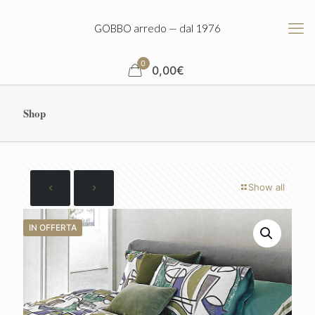
GOBBO arredo — dal 1976
0
0,00
€
Shop
Show all
IN OFFERTA