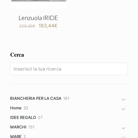
Lenzuola IRIDE
Il
Il
183,44
€
229,30
€
prezzo
prezzo
originale
attuale
era:
è:
229,30€.
183,44€.
Cerca
161
BIANCHERIA PER LA CASA
161
prodotti
32
Home
32
prodotti
27
IDEE REGALO
27
prodotti
151
MARCHI
151
prodotti
2
MARE
2