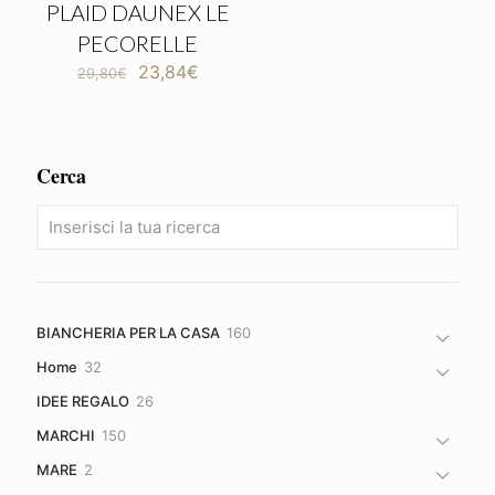
PLAID DAUNEX LE
PECORELLE
Il
Il
23,84
€
29,80
€
prezzo
prezzo
originale
attuale
era:
è:
29,80€.
23,84€.
Cerca
160
BIANCHERIA PER LA CASA
160
prodotti
32
Home
32
prodotti
26
IDEE REGALO
26
prodotti
150
MARCHI
150
prodotti
2
MARE
2
prodotti