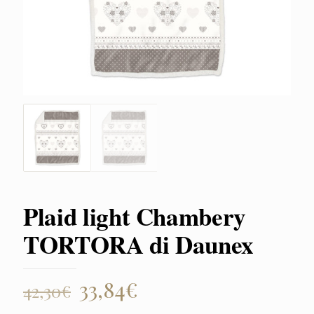
Plaid light Chambery
TORTORA di Daunex
Il
Il
33,84
€
42,30
€
prezzo
prezzo