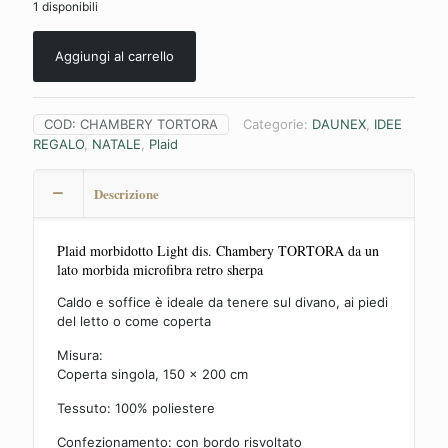
1 disponibili
originale
attuale
era:
è:
Aggiungi al carrello
42,30€.
33,84€.
COD:
CHAMBERY TORTORA
Categorie:
DAUNEX
,
IDEE
REGALO
,
NATALE
,
Plaid
Descrizione
Plaid morbidotto Light dis. Chambery TORTORA da un
lato morbida microfibra retro sherpa
Caldo e soffice è ideale da tenere sul divano, ai piedi
del letto o come coperta
Misura:
Coperta singola, 150 x 200 cm
Tessuto: 100% poliestere
Confezionamento: con bordo risvoltato