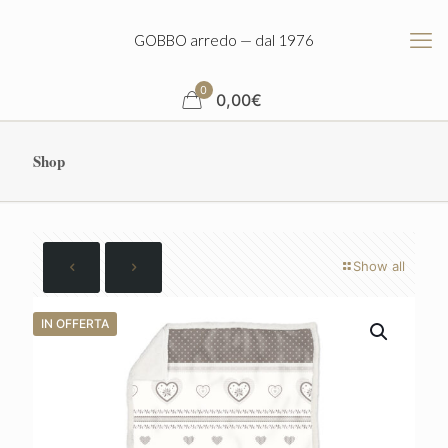
GOBBO arredo — dal 1976
0
0,00
€
Shop
Show all
IN OFFERTA