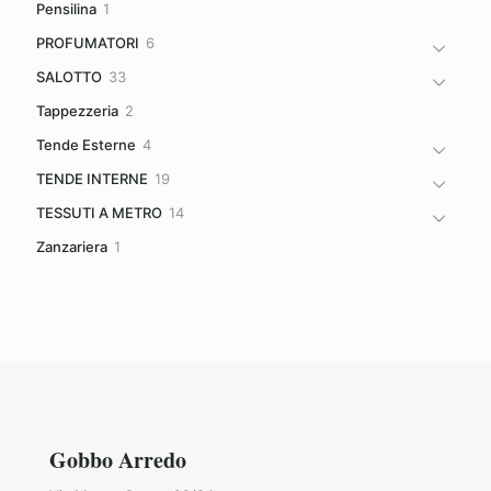
1
Pensilina
1
prodotto
6
PROFUMATORI
6
prodotti
33
SALOTTO
33
prodotti
2
Tappezzeria
2
prodotti
4
Tende Esterne
4
prodotti
19
TENDE INTERNE
19
prodotti
14
TESSUTI A METRO
14
prodotti
1
Zanzariera
1
prodotto
Gobbo Arredo