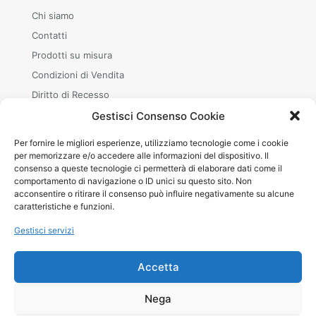
Chi siamo
Contatti
Prodotti su misura
Condizioni di Vendita
Diritto di Recesso
Gestisci Consenso Cookie
Per fornire le migliori esperienze, utilizziamo tecnologie come i cookie
ORARI
per memorizzare e/o accedere alle informazioni del dispositivo. Il
consenso a queste tecnologie ci permetterà di elaborare dati come il
Mar–Sab
comportamento di navigazione o ID unici su questo sito. Non
08.30–12.00 · 15.00–19.00
acconsentire o ritirare il consenso può influire negativamente su alcune
+39 380 240 8642 (WhatsApp)
caratteristiche e funzioni.
Gestisci servizi
Accetta
© 2026 Betheme by
Muffin group
| All Rights Reserved |
Nega
Powered by
WordPress