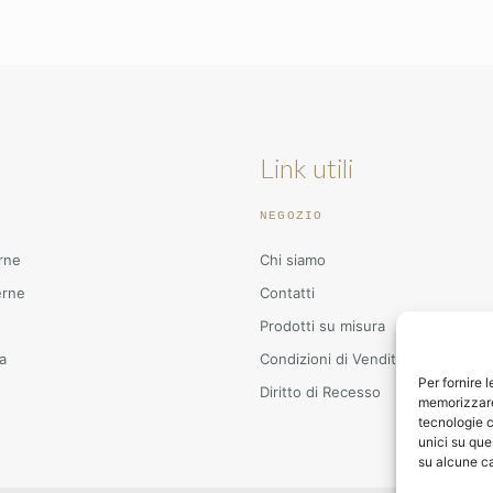
Link utili
NEGOZIO
rne
Chi siamo
erne
Contatti
Prodotti su misura
a
Condizioni di Vendita
Per fornire 
Diritto di Recesso
memorizzare 
tecnologie c
unici su que
su alcune ca