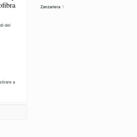
fibra
prodotti
1
Zanzariera
1
prodotto
di del
stirare a