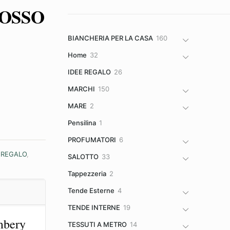
 ROSSO
160
BIANCHERIA PER LA CASA
160
prodotti
32
Home
32
prodotti
26
IDEE REGALO
26
prodotti
150
MARCHI
150
prodotti
2
MARE
2
prodotti
1
Pensilina
1
prodotto
6
PROFUMATORI
6
prodotti
 REGALO
,
33
SALOTTO
33
prodotti
2
Tappezzeria
2
prodotti
4
Tende Esterne
4
prodotti
19
TENDE INTERNE
19
prodotti
mbery
14
TESSUTI A METRO
14