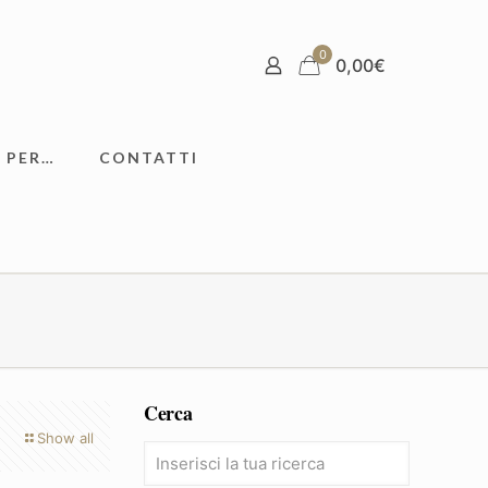
0
0,00
€
 PER…
CONTATTI
Cerca
Show all