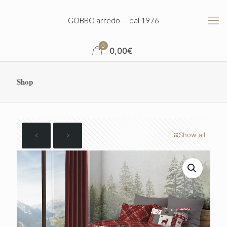
GOBBO arredo — dal 1976
0
0,00
€
Shop
Show all