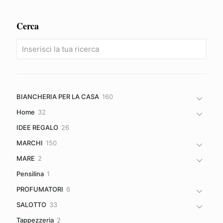
era:
è:
215,00€.
150,49€.
Cerca
160
BIANCHERIA PER LA CASA
160
prodotti
32
Home
32
prodotti
26
IDEE REGALO
26
prodotti
150
MARCHI
150
prodotti
2
MARE
2
prodotti
1
Pensilina
1
prodotto
6
PROFUMATORI
6
prodotti
33
SALOTTO
33
prodotti
2
Tappezzeria
2