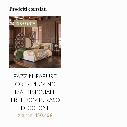
Prodotti correlati
IN OFFERTA
FAZZINI PARURE
COPRIPIUMINO
MATRIMONIALE
FREEDOM IN RASO
DI COTONE
Il
Il
150,49
€
215,00
€
prezzo
prezzo
originale
attuale