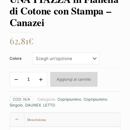
di Cotone con Stampa –
Canazei
62,81
€
Colore
Parure
Aggiungi al carrello
Copripiumino
UNA
PIAZZA
in
COD:
N/A
Categorie:
Copripiumino
,
Copripiumino
Flanella
Singolo
,
DAUNEX
,
LETTO
di
Cotone
con
Descrizione
Stampa
-